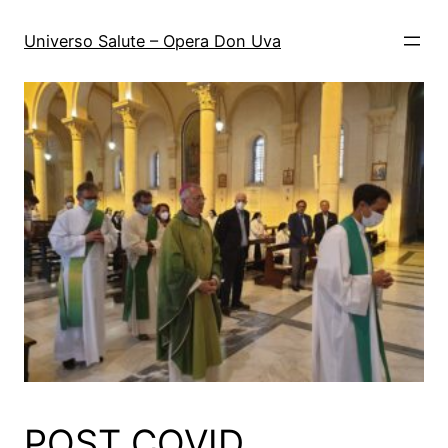
Vai
al
Universo Salute – Opera Don Uva
contenuto
POST COVID,