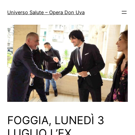
Vai
al
Universo Salute – Opera Don Uva
contenuto
FOGGIA, LUNEDÌ 3
LUGLIO L’EX