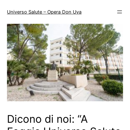
Vai
al
Universo Salute – Opera Don Uva
contenuto
Dicono di noi: “A