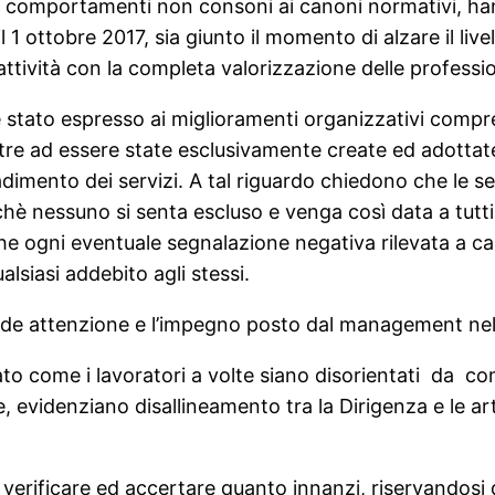
 i comportamenti non consoni ai canoni normativi, ha
l 1 ottobre 2017, sia giunto il momento di alzare il liv
ttività con la completa valorizzazione delle professio
stato espresso ai miglioramenti organizzativi compres
tre ad essere state esclusivamente create ed adotta
radimento dei servizi. A tal riguardo chiedono che le 
chè nessuno si senta escluso e venga così data a tutti l
 che ogni eventuale segnalazione negativa rilevata a 
lsiasi addebito agli stessi.
de attenzione e l’impegno posto dal management nell
to come i lavoratori a volte siano disorientati da com
te, evidenziano disallineamento tra la Dirigenza e le a
verificare ed accertare quanto innanzi, riservandosi d