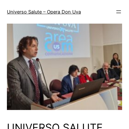
Vai
al
Universo Salute – Opera Don Uva
contenuto
UNIVERSO SALUTE