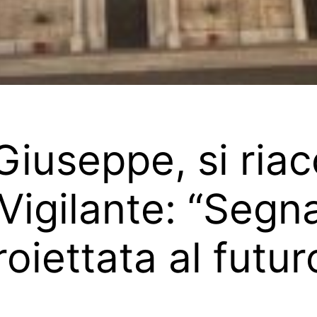
iuseppe, si riac
Vigilante: “Segna
oiettata al futur