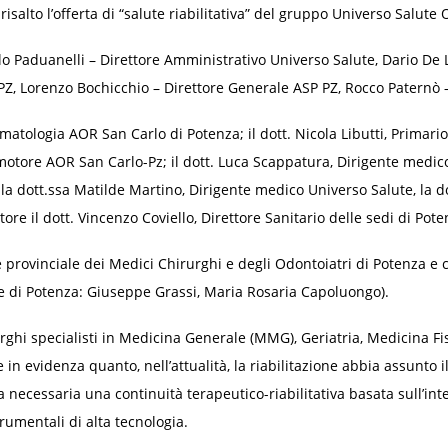
n risalto l’offerta di “salute riabilitativa” del gruppo Universo Salut
llo Paduanelli – Direttore Amministrativo Universo Salute, Dario De
 PZ, Lorenzo Bochicchio – Direttore Generale ASP PZ, Rocco Paternò
matologia AOR San Carlo di Potenza; il dott. Nicola Libutti, Primar
tore AOR San Carlo-Pz; il dott. Luca Scappatura, Dirigente medico
 la dott.ssa Matilde Martino, Dirigente medico Universo Salute, la d
ore il dott. Vincenzo Coviello, Direttore Sanitario delle sedi di Pote
 provinciale dei Medici Chirurghi e degli Odontoiatri di Potenza e
de di Potenza: Giuseppe Grassi, Maria Rosaria Capoluongo).
urghi specialisti in Medicina Generale (MMG), Geriatria, Medicina Fi
e in evidenza quanto, nell’attualità, la riabilitazione abbia assunto 
 necessaria una continuità terapeutico-riabilitativa basata sull’int
rumentali di alta tecnologia.