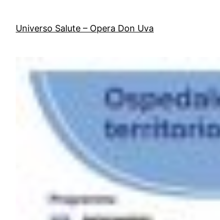
Vai
al
Universo Salute – Opera Don Uva
contenuto