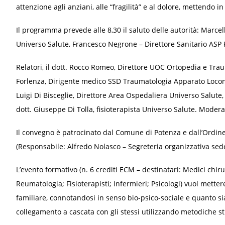
attenzione agli anziani, alle “fragilità” e al dolore, mettendo i
Il programma prevede alle 8,30 il saluto delle autorità: Marce
Universo Salute, Francesco Negrone – Direttore Sanitario ASP
Relatori, il dott. Rocco Romeo, Direttore UOC Ortopedia e Trau
Forlenza, Dirigente medico SSD Traumatologia Apparato Locomo
Luigi Di Bisceglie, Direttore Area Ospedaliera Universo Salute,
dott. Giuseppe Di Tolla, fisioterapista Universo Salute. Moderat
Il convegno è patrocinato dal Comune di Potenza e dall’Ordine
(Responsabile: Alfredo Nolasco – Segreteria organizzativa se
L’evento formativo (n. 6 crediti ECM – destinatari: Medici chir
Reumatologia; Fisioterapisti; Infermieri; Psicologi) vuol metter
familiare, connotandosi in senso bio-psico-sociale e quanto sia
collegamento a cascata con gli stessi utilizzando metodiche st