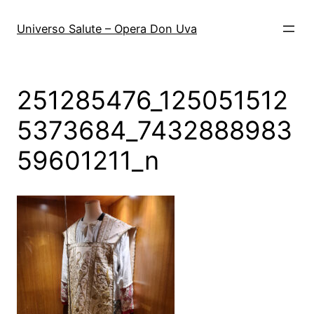
Vai
al
Universo Salute – Opera Don Uva
contenuto
251285476_125051512
5373684_7432888983
59601211_n