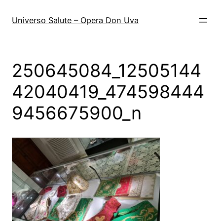
Vai
al
Universo Salute – Opera Don Uva
contenuto
250645084_12505144
42040419_474598444
9456675900_n