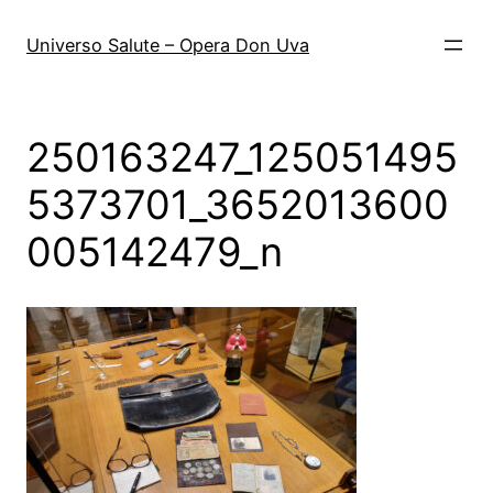
Vai
al
Universo Salute – Opera Don Uva
contenuto
250163247_125051495
5373701_3652013600
005142479_n