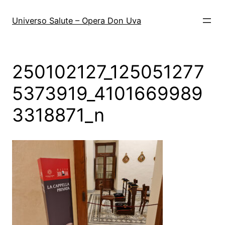
Vai
al
Universo Salute – Opera Don Uva
contenuto
250102127_125051277
5373919_4101669989
3318871_n